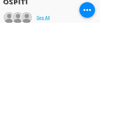
Ospiti
See All
Condividi questo
evento!
IsottaViolanti
Designed by
©
Associazione Culturale Musicale "RAPSODY" APS - ETS
C.F. e P.I.
03147740348