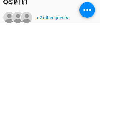
Ospiti
+ 2 other guests
Condividi questo
evento!
IsottaViolanti
Designed by
©
Associazione Culturale Musicale "RAPSODY" APS - ETS
C.F. e P.I.
03147740348