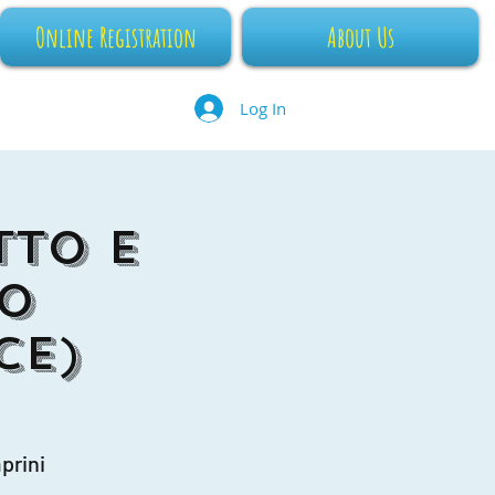
Online Registration
About Us
Log In
tto e
o
ce)
prini