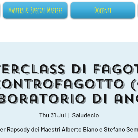
Masters & Special Masters
Docenti
erclass di Fago
Controfagotto (
boratorio di an
Thu 31 Jul
  |  
Saludecio
er Rapsody dei Maestri Alberto Biano e Stefano Sem