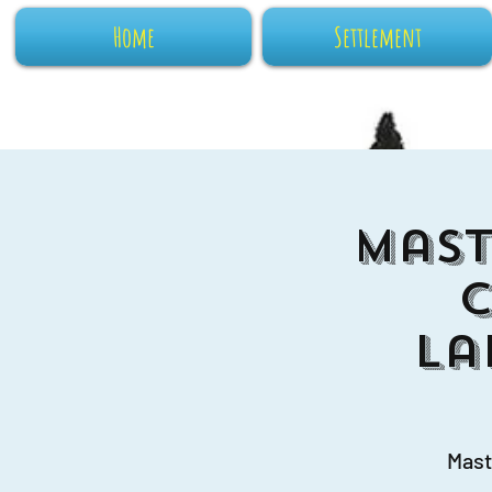
Home
Settlement
Mast
La
Mast