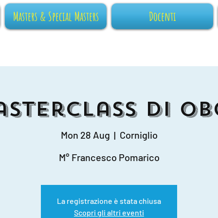
Masters & Special Masters
Docenti
asterclass di Ob
Mon 28 Aug
  |  
Corniglio
M° Francesco Pomarico
La registrazione è stata chiusa
Scopri gli altri eventi