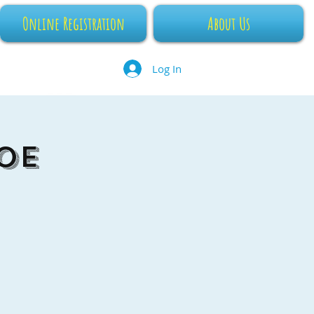
Online Registration
About Us
Log In
oe