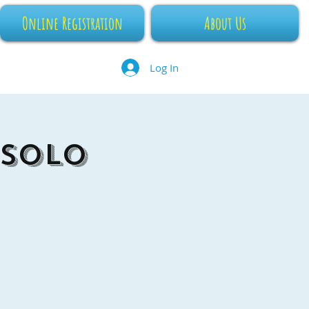
Online Registration
About Us
Log In
 SOLO