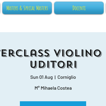
Masters & Special Masters
Docenti
erclass Violino
UDITORI
Sun 01 Aug
  |  
Corniglio
M° Mihaela Costea