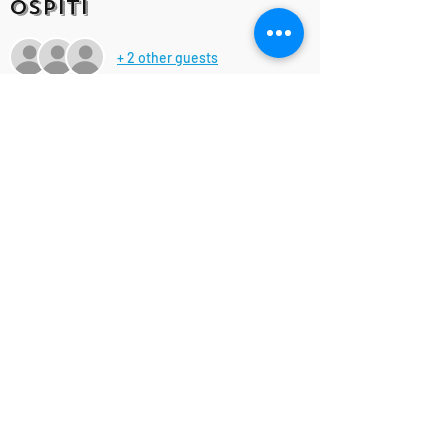
Ospiti
+ 2 other guests
Condividi questo
evento!
IsottaViolanti
Designed by
©
Associazione Culturale Musicale "RAPSODY" APS - ETS
C.F. e P.I.
03147740348