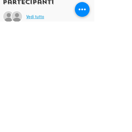
Partecipanti
Vedi tutto
Condividi questo
evento
IsottaViolanti
Designed by
©
Associazione Culturale Musicale "RAPSODY" APS - ETS
C.F. e P.I.
03147740348