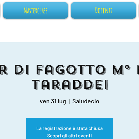
Masterclass
Docenti
r di Fagotto M°
Taraddei
ven 31 lug
  |  
Saludecio
La registrazione è stata chiusa
Scopri gli altri eventi