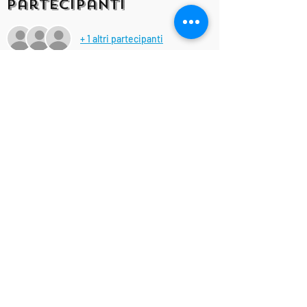
Partecipanti
+ 1 altri partecipanti
Condividi questo
evento
IsottaViolanti
Designed by
©
Associazione Culturale Musicale "RAPSODY" APS - ETS
C.F. e P.I.
03147740348